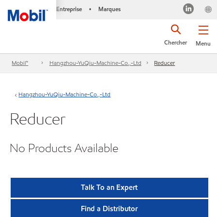
Entreprise
Marques
•
Chercher
Menu
Mobil™
Hangzhou-YuQiu-Machine-Co.,-Ltd
Reducer
Hangzhou-YuQiu-Machine-Co.,-Ltd
Reducer
No Products Available
Talk To an Expert
Find a Distributor