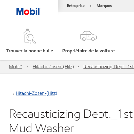
Entreprise
Marques
•
Trouver la bonne huile
Propriétaire de la voiture
Mobil™
Hitachi-Zosen-(Hitz)
Recausticizing Dept._1
Hitachi-Zosen-(Hitz)
Recausticizing Dept._1s
Mud Washer