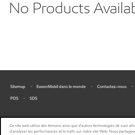
No Products Availa
Sitemap
ExxonMobil dans le monde
Contactez-nous
•
•
•
•
PDS
SDS
•
•
Ce site web utilise des témoins ainsi que d'autres technologies de suivi afin
d'analyser les performances et le trafic sur notre site Web. Nous partageo