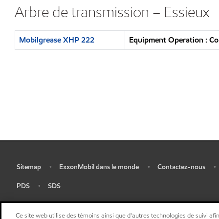
Arbre de transmission – Essieux
Mobilgrease XHP 222
Equipment Operation : Co
Sitemap
ExxonMobil dans le monde
Contactez-nous
•
•
•
•
PDS
SDS
•
•
Ce site web utilise des témoins ainsi que d'autres technologies de suivi afin