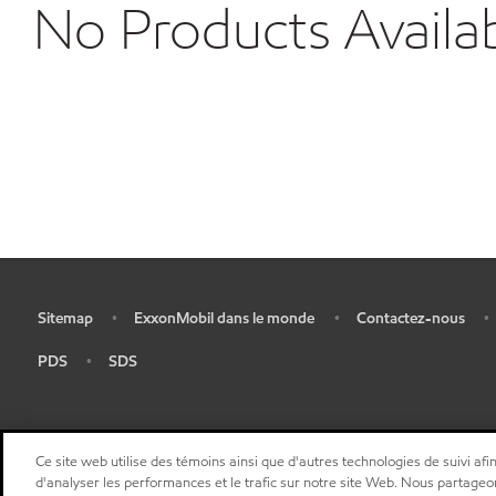
No Products Availa
Sitemap
ExxonMobil dans le monde
Contactez-nous
•
•
•
•
PDS
SDS
•
•
Ce site web utilise des témoins ainsi que d'autres technologies de suivi afin
d'analyser les performances et le trafic sur notre site Web. Nous partageo