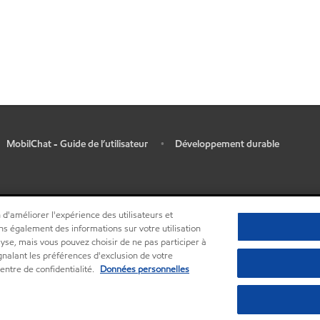
MobilChat - Guide de l’utilisateur
Développement durable
•
 d'améliorer l'expérience des utilisateurs et
ns également des informations sur votre utilisation
lyse, mais vous pouvez choisir de ne pas participer à
ignalant les préférences d'exclusion de votre
entre de confidentialité.
Données personnelles
•
Centre de confidentialité (Ne pas vendre ou partager mes informations person