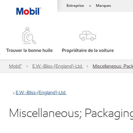
Entreprise
Marques
•
Trouver la bonne huile
Propriétaire de la voiture
Mobil™
E.W.-Bliss-(England)-Ltd.
Miscellaneous; Pac
E.W.-Bliss-(England)-Ltd.
Miscellaneous; Packagin