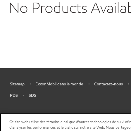
No Products Availa
Sitemap
ExxonMobil dans le monde
Contactez-nous
•
•
•
•
PDS
SDS
•
•
Ce site web utilise des témoins ainsi que d'autres technologies de suivi afin
d'analyser les performances et le trafic sur notre site Web. Nous partageo