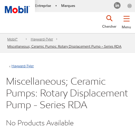
Entreprise
Marques
•
Chercher
Menu
Mobil™
Hayward-Tyler
Miscellaneous; Ceramic Pumps: Rotary Displacement Pump - Series RDA
Hayward-Tyler
Miscellaneous; Ceramic
Pumps: Rotary Displacement
Pump - Series RDA
No Products Available