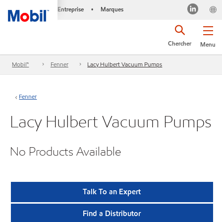
Entreprise
Marques
•
Chercher
Menu
Mobil™
Fenner
Lacy Hulbert Vacuum Pumps
Fenner
Lacy Hulbert Vacuum Pumps
No Products Available
Talk To an Expert
Find a Distributor