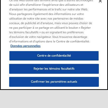
Ce site web utilise des témoins ainsi que d'autres technologies
de suivi afin d'améliorer l'expérience des utilisateurs et
d'analyser les performances et le trafic sur notre site Web.
Nous partageons également des informations sur votre
utilisation de notre site avec nos partenaires de médias
sociaux, de publicité et d'analyse, mais vous pouvez choisir de
ne pas participer à ce partage en utilisant le bouton « Rejeter
les témoins facultatifs » ou en signalant les préférences
d'exclusion de votre navigateur. Vous trouverez davantage
d'informations et d'options dans le Centre de confidentialité.
Données personnelles
Centre de confidentialité
Rejeter les témoins facultatifs
Confirmer les paramètres actuels