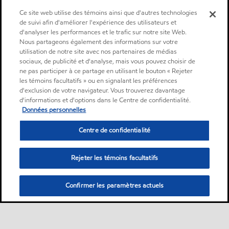
Ce site web utilise des témoins ainsi que d'autres technologies
de suivi afin d'améliorer l'expérience des utilisateurs et
d'analyser les performances et le trafic sur notre site Web.
Nous partageons également des informations sur votre
utilisation de notre site avec nos partenaires de médias
sociaux, de publicité et d'analyse, mais vous pouvez choisir de
ne pas participer à ce partage en utilisant le bouton « Rejeter
les témoins facultatifs » ou en signalant les préférences
d'exclusion de votre navigateur. Vous trouverez davantage
d'informations et d'options dans le Centre de confidentialité.
Données personnelles
Centre de confidentialité
Rejeter les témoins facultatifs
Confirmer les paramètres actuels