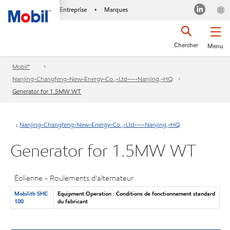
Entreprise
Marques
•
Chercher
Menu
Mobil™
Nanjing-Changfeng-New-Energy-Co.,-Ltd----Nanjing,-HQ
Generator for 1.5MW WT
Nanjing-Changfeng-New-Energy-Co.,-Ltd----Nanjing,-HQ
Generator for 1.5MW WT
Éolienne - Roulements d'alternateur
Mobilith SHC
Equipment Operation : Conditions de fonctionnement standard
100
du fabricant