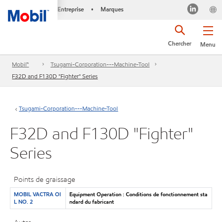
Entreprise
Marques
•
Chercher
Menu
Mobil™
Tsugami-Corporation---Machine-Tool
F32D and F130D "Fighter" Series
Tsugami-Corporation---Machine-Tool
F32D and F130D "Fighter"
Series
Points de graissage
MOBIL VACTRA OI
Equipment Operation : Conditions de fonctionnement sta
L NO. 2
ndard du fabricant