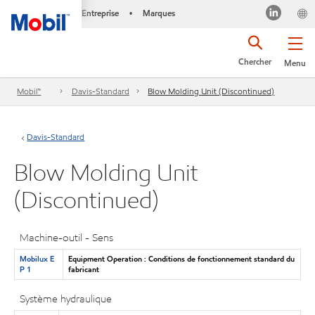
Entreprise
Marques
•
Chercher
Menu
Mobil™
Davis-Standard
Blow Molding Unit (Discontinued)
Davis-Standard
Blow Molding Unit
(Discontinued)
Machine-outil - Sens
Mobilux E
Equipment Operation : Conditions de fonctionnement standard du
P 1
fabricant
Système hydraulique