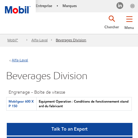
Entreprise
Marques
•
Chercher
Menu
Mobil™
Alfa-Laval
Beverages Division
Alfa-Laval
Beverages Division
Engrenage - Boîte de vitesse
Mobilgear 600 X
Equipment Operation : Conditions de fonctionnement stand
P 150
ard du fabricant
Talk To an Expert