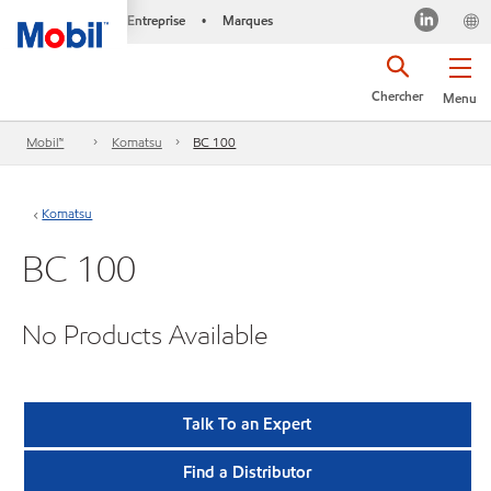
Entreprise
Marques
•
Chercher
Menu
Mobil™
Komatsu
BC 100
Komatsu
BC 100
No Products Available
Talk To an Expert
Find a Distributor