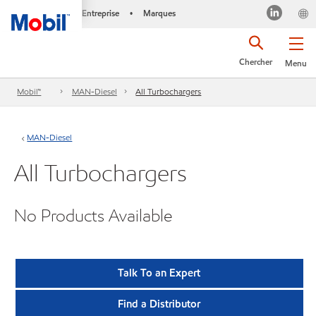
Entreprise
Marques
•
Chercher
Menu
Mobil™
MAN-Diesel
All Turbochargers
MAN-Diesel
All Turbochargers
No Products Available
Talk To an Expert
Find a Distributor