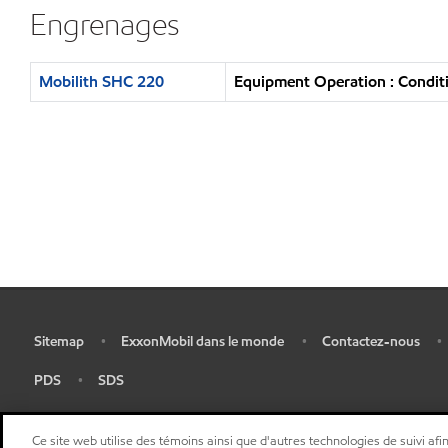
Engrenages
Mobilith SHC 220
Equipment Operation : Conditi
Sitemap
ExxonMobil dans le monde
Contactez-nous
•
•
•
•
PDS
SDS
•
•
Ce site web utilise des témoins ainsi que d'autres technologies de suivi afin