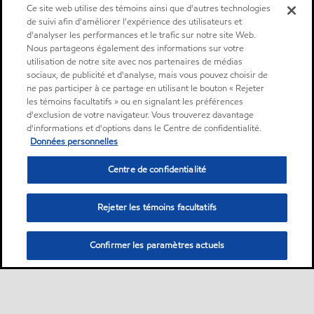
Ce site web utilise des témoins ainsi que d'autres technologies
de suivi afin d'améliorer l'expérience des utilisateurs et
d'analyser les performances et le trafic sur notre site Web.
Nous partageons également des informations sur votre
utilisation de notre site avec nos partenaires de médias
sociaux, de publicité et d'analyse, mais vous pouvez choisir de
ne pas participer à ce partage en utilisant le bouton « Rejeter
les témoins facultatifs » ou en signalant les préférences
d'exclusion de votre navigateur. Vous trouverez davantage
d'informations et d'options dans le Centre de confidentialité.
Données personnelles
Centre de confidentialité
Rejeter les témoins facultatifs
Confirmer les paramètres actuels