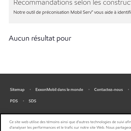
Recommandations selon les construc
Notre outil de préconisation Mobil Serv℠ vous aide à identif
Aucun résultat pour
Sitemap
ExxonMobil dans le monde
Contactez-nous
•
•
•
•
PDS
SDS
•
•
Ce site web utilise des témoins ainsi que d'autres technologies de suivi afin
d'analyser les performances et le trafic sur notre site Web. Nous partageo