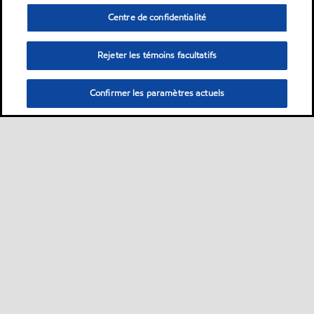
Centre de confidentialité
Rejeter les témoins facultatifs
Confirmer les paramètres actuels
Sitemap
ExxonMobil dans le monde
Contactez-nous
•
•
•
MobilChat - Guide de l’utilisateur
Développement durable
PDS
•
•
•