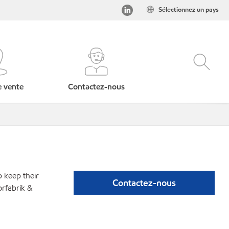
Sélectionnez un pays
e vente
Contactez-nous
p keep their
Contactez-nous
orfabrik &