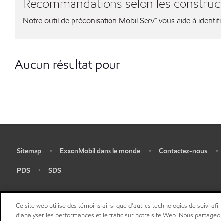
Recommandations selon les construc
Notre outil de préconisation Mobil Serv℠ vous aide à identif
Aucun résultat pour
Sitemap
ExxonMobil dans le monde
Contactez-nous
•
•
•
•
PDS
SDS
•
•
Ce site web utilise des témoins ainsi que d'autres technologies de suivi afin
d'analyser les performances et le trafic sur notre site Web. Nous partageo