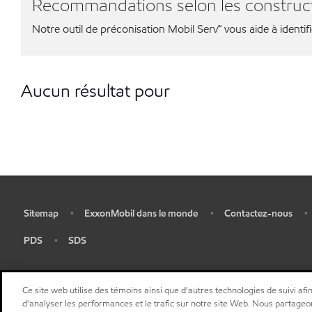
Recommandations selon les construc
Notre outil de préconisation Mobil Serv℠ vous aide à identif
Aucun résultat pour
Sitemap
ExxonMobil dans le monde
Contactez-nous
•
•
•
•
PDS
SDS
•
•
Ce site web utilise des témoins ainsi que d'autres technologies de suivi afin
d'analyser les performances et le trafic sur notre site Web. Nous partageo