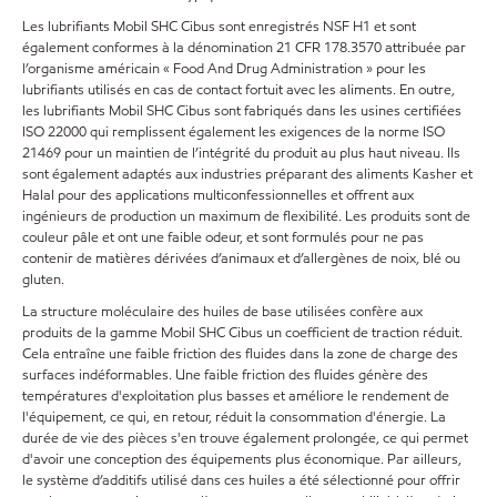
Les lubrifiants Mobil SHC Cibus sont enregistrés NSF H1 et sont
également conformes à la dénomination 21 CFR 178.3570 attribuée par
l’organisme américain « Food And Drug Administration » pour les
lubrifiants utilisés en cas de contact fortuit avec les aliments. En outre,
les lubrifiants Mobil SHC Cibus sont fabriqués dans les usines certifiées
ISO 22000 qui remplissent également les exigences de la norme ISO
21469 pour un maintien de l’intégrité du produit au plus haut niveau. Ils
sont également adaptés aux industries préparant des aliments Kasher et
Halal pour des applications multiconfessionnelles et offrent aux
ingénieurs de production un maximum de flexibilité. Les produits sont de
couleur pâle et ont une faible odeur, et sont formulés pour ne pas
contenir de matières dérivées d’animaux et d’allergènes de noix, blé ou
gluten.
La structure moléculaire des huiles de base utilisées confère aux
produits de la gamme Mobil SHC Cibus un coefficient de traction réduit.
Cela entraîne une faible friction des fluides dans la zone de charge des
surfaces indéformables. Une faible friction des fluides génère des
températures d'exploitation plus basses et améliore le rendement de
l'équipement, ce qui, en retour, réduit la consommation d'énergie. La
durée de vie des pièces s'en trouve également prolongée, ce qui permet
d'avoir une conception des équipements plus économique. Par ailleurs,
le système d’additifs utilisé dans ces huiles a été sélectionné pour offrir