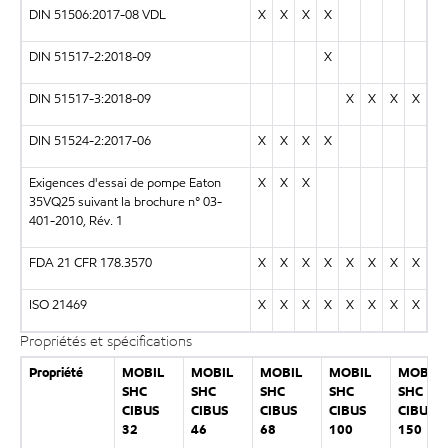
DIN 51506:2017-08 VDL
X
X
X
X
DIN 51517-2:2018-09
X
DIN 51517-3:2018-09
X
X
X
X
DIN 51524-2:2017-06
X
X
X
X
Exigences d'essai de pompe Eaton
X
X
X
35VQ25 suivant la brochure n° 03-
401-2010, Rév. 1
FDA 21 CFR 178.3570
X
X
X
X
X
X
X
X
ISO 21469
X
X
X
X
X
X
X
X
Propriétés et spécifications
Propriété
MOBIL
MOBIL
MOBIL
MOBIL
MOBIL
SHC
SHC
SHC
SHC
SHC
CIBUS
CIBUS
CIBUS
CIBUS
CIBUS
32
46
68
100
150