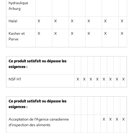
hydraulique
Arburg
Halal
X
X
X
X
X
X
Kasher et
X
X
X
X
X
X
Parve
Ce produit satisfait ou dépasse les
exigences :
NSF H1
X
X
X
X
X
X
X
X
Ce produit satisfait ou dépasse les
exigences :
Acceptation de l’Agence canadienne
X
X
X
X
d’inspection des aliments