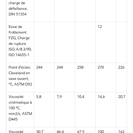
charge de
défaillance,
DIN 51354
Essai de
12
frottement
FZG, Charge
de rupture
ISO, A/8.3/90,
ISO 14635-1
Point d'éclair,
244
244
258
270
226
Cleveland en
vase ouvert,
°C, ASTM D92
Viscosité
5,8
7,9
10,4
14,6
20,7
cinématique à
100 °C,
mm2/s, ASTM
D445
Viscosité
30,7
46,4
67,5
100
162