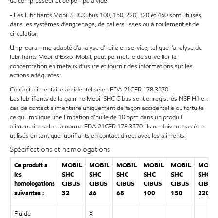
de compresseur et de pompe à vide.
- Les lubrifiants Mobil SHC Cibus 100, 150, 220, 320 et 460 sont utilisés
dans les systèmes d’engrenage, de paliers lisses ou à roulement et de
circulation
Un programme adapté d’analyse d’huile en service, tel que l’analyse de
lubrifiants Mobil d’ExxonMobil, peut permettre de surveiller la
concentration en métaux d’usure et fournir des informations sur les
actions adéquates.
Contact alimentaire accidentel selon FDA 21CFR 178.3570
Les lubrifiants de la gamme Mobil SHC Cibus sont enregistrés NSF H1 en
cas de contact alimentaire uniquement de façon accidentelle ou fortuite
ce qui implique une limitation d’huile de 10 ppm dans un produit
alimentaire selon la norme FDA 21CFR 178.3570. Ils ne doivent pas être
utilisés en tant que lubrifiants en contact direct avec les aliments.
Spécifications et homologations
Ce produit a
MOBIL
MOBIL
MOBIL
MOBIL
MOBIL
MOBI
les
SHC
SHC
SHC
SHC
SHC
SHC
homologations
CIBUS
CIBUS
CIBUS
CIBUS
CIBUS
CIBUS
suivantes :
32
46
68
100
150
220
Fluide
X