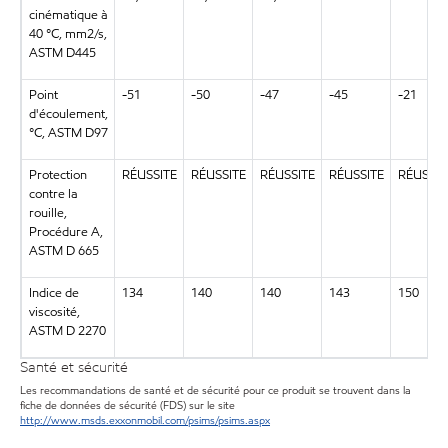
cinématique à
40 °C, mm2/s,
ASTM D445
Point
-51
-50
-47
-45
-21
d'écoulement,
°C, ASTM D97
Protection
RÉUSSITE
RÉUSSITE
RÉUSSITE
RÉUSSITE
RÉUSSIT
contre la
rouille,
Procédure A,
ASTM D 665
Indice de
134
140
140
143
150
viscosité,
ASTM D 2270
Santé et sécurité
Les recommandations de santé et de sécurité pour ce produit se trouvent dans la
fiche de données de sécurité (FDS) sur le site
http://www.msds.exxonmobil.com/psims/psims.aspx