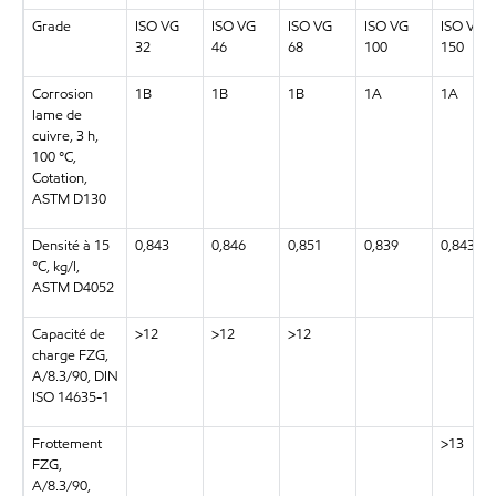
Grade
ISO VG
ISO VG
ISO VG
ISO VG
ISO VG
32
46
68
100
150
Corrosion
1B
1B
1B
1A
1A
lame de
cuivre, 3 h,
100 °C,
Cotation,
ASTM D130
Densité à 15
0,843
0,846
0,851
0,839
0,843
°C, kg/l,
ASTM D4052
Capacité de
>12
>12
>12
charge FZG,
A/8.3/90, DIN
ISO 14635-1
Frottement
>13
FZG,
A/8.3/90,