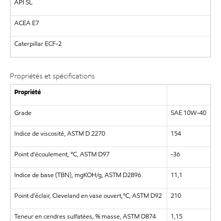
API SL
ACEA E7
Caterpillar ECF-2
Propriétés et spécifications
Propriété
Grade
SAE 10W-40
Indice de viscosité, ASTM D 2270
154
Point d'écoulement, °C, ASTM D97
-36
Indice de base (TBN), mgKOH/g, ASTM D2896
11,1
Point d'éclair, Cleveland en vase ouvert,°C, ASTM D92
210
Teneur en cendres sulfatées, % masse, ASTM D874
1,15