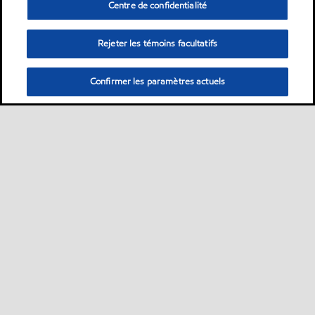
Centre de confidentialité
Rejeter les témoins facultatifs
Confirmer les paramètres actuels
Sitemap
ExxonMobil dans le monde
Contactez-nous
•
•
•
MobilChat - Guide de l’utilisateur
Développement durable
PDS
•
•
•