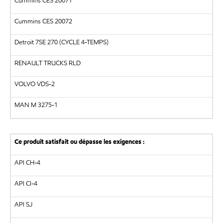
Cummins CES 20071
Cummins CES 20072
Detroit 7SE 270 (CYCLE 4-TEMPS)
RENAULT TRUCKS RLD
VOLVO VDS-2
MAN M 3275-1
Ce produit satisfait ou dépasse les exigences :
API CH-4
API CI-4
API SJ