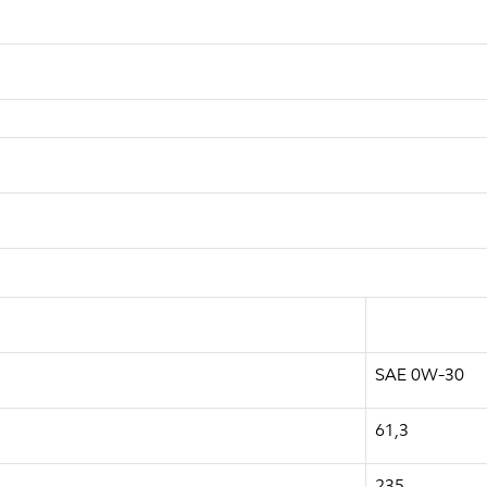
SAE 0W-30
61,3
235